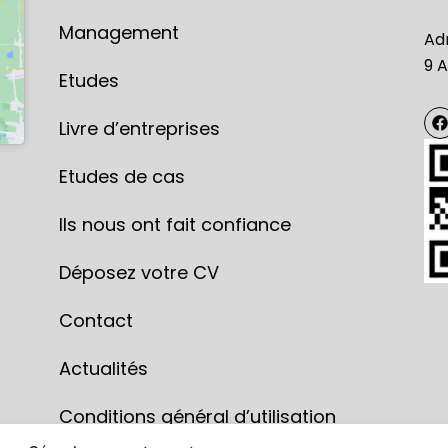
Management
Ad
9 A
Etudes
F
Livre d’entreprises
a
c
e
Etudes de cas
Ils nous ont fait confiance ​
k
Déposez votre CV
Contact
Actualités
Conditions général d’utilisation