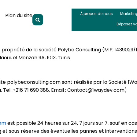
À propos de nous
Marketin
Plan du site
Déposez v
a propriété de la société Polybe Consulting (M.F: 1439029/D
aoui, el Menzah 9A, 1013, Tunis.
te polybeconsulting.com sont réalisés par la Societé 1Wa
, Tel :+216 71 690 388, Email : Contact@1waydev.com)
com
est possible 24 heures sur 24, 7 jours sur 7, sauf en 
ng et sous réserve des éventuelles pannes et interventio