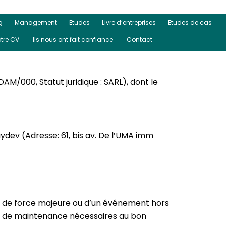
g
Management
Etudes
Livre d’entreprises
Etudes de cas
otre CV
Ils nous ont fait confiance ​
Contact
AM/000, Statut juridique : SARL), dont le
ydev (Adresse: 61, bis av. De l’UMA imm
cas de force majeure ou d’un événement hors
ns de maintenance nécessaires au bon