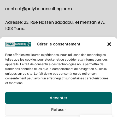
contact@polybeconsulting.com
Adresse: 23, Rue Hassen Saadaoui, el menzah 9 A,
1013 Tunis.
F
L
Y
W
Gérer le consentement
a
i
o
h
c
n
u
a
e
k
t
t
Pour offrir les meilleures expériences, nous utilisons des technologies
b
e
u
s
o
d
b
a
telles que les cookies pour stocker et/ou accéder aux informations des
o
i
e
p
appareils. Le fait de consentir à ces technologies nous permettra de
k
n
p
traiter des données telles que le comportement de navigation ou les ID
uniques sur ce site. Le fait de ne pas consentir ou de retirer son
consentement peut avoir un effet négatif sur certaines caractéristiques
et fonctions.
Mentions légales -
Conditions générales d’utilisation -
Accepter
Politique de confidentialité
Refuser
Copyright © 2026 Polybe Consulting |